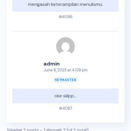
mengasah keterampilan menulismu.
#4086
admin
June 8, 2023 at 4:09 pm
KEYMASTER
oke siiipp…
#4087
Viewing 2 posts - 1 through 2 (of 2 total)